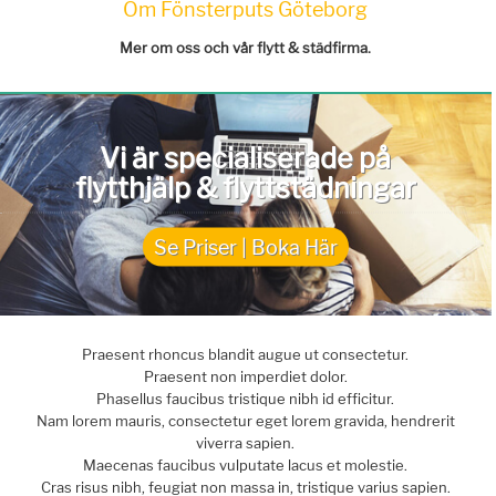
Om Fönsterputs Göteborg
Mer om oss och vår flytt & städfirma.
Vi är specialiserade på
flytthjälp & flyttstädningar
Se Priser | Boka Här
Praesent rhoncus blandit augue ut consectetur.
Praesent non imperdiet dolor.
Phasellus faucibus tristique nibh id efficitur.
Nam lorem mauris, consectetur eget lorem gravida, hendrerit
viverra sapien.
Maecenas faucibus vulputate lacus et molestie.
Cras risus nibh, feugiat non massa in, tristique varius sapien.