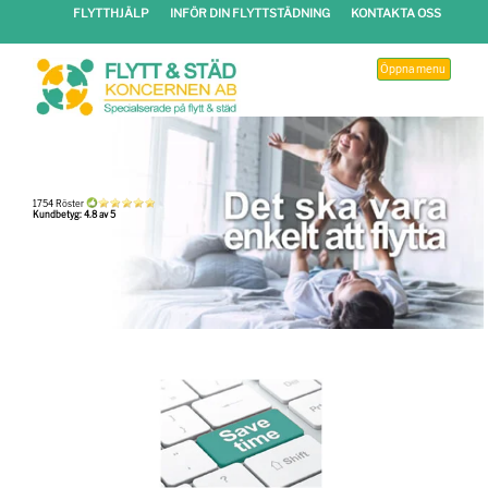
FLYTTHJÄLP
INFÖR DIN FLYTTSTÄDNING
KONTAKTA OSS
Öppna menu
1754 Röster
Kundbetyg: 4.8 av 5