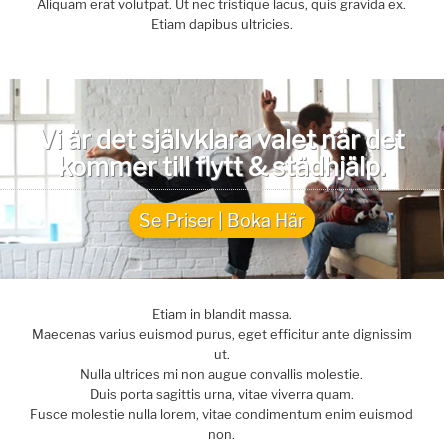
Aliquam erat volutpat. Ut nec tristique lacus, quis gravida ex.
Etiam dapibus ultricies.
Vi är det självklara valet när det
kommer till flytt & städhjälp.
Se Priser | Boka Här
Etiam in blandit massa.
Maecenas varius euismod purus, eget efficitur ante dignissim
ut.
Nulla ultrices mi non augue convallis molestie.
Duis porta sagittis urna, vitae viverra quam.
Fusce molestie nulla lorem, vitae condimentum enim euismod
non.