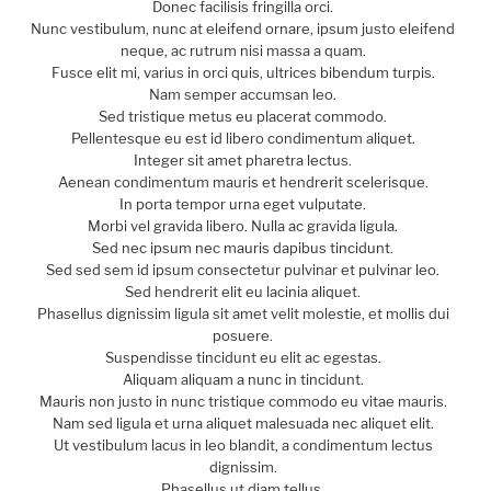
Donec facilisis fringilla orci.
Nunc vestibulum, nunc at eleifend ornare, ipsum justo eleifend
neque, ac rutrum nisi massa a quam.
Fusce elit mi, varius in orci quis, ultrices bibendum turpis.
Nam semper accumsan leo.
Sed tristique metus eu placerat commodo.
Pellentesque eu est id libero condimentum aliquet.
Integer sit amet pharetra lectus.
Aenean condimentum mauris et hendrerit scelerisque.
In porta tempor urna eget vulputate.
Morbi vel gravida libero. Nulla ac gravida ligula.
Sed nec ipsum nec mauris dapibus tincidunt.
Sed sed sem id ipsum consectetur pulvinar et pulvinar leo.
Sed hendrerit elit eu lacinia aliquet.
Phasellus dignissim ligula sit amet velit molestie, et mollis dui
posuere.
Suspendisse tincidunt eu elit ac egestas.
Aliquam aliquam a nunc in tincidunt.
Mauris non justo in nunc tristique commodo eu vitae mauris.
Nam sed ligula et urna aliquet malesuada nec aliquet elit.
Ut vestibulum lacus in leo blandit, a condimentum lectus
dignissim.
Phasellus ut diam tellus.