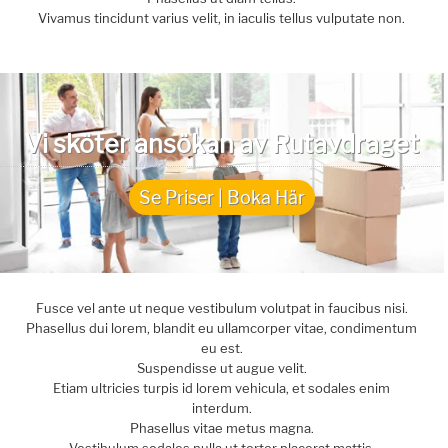
Vivamus tincidunt varius velit, in iaculis tellus vulputate non.
Vi sköter ansökan av Rutavdraget
Se Priser | Boka Här
Fusce vel ante ut neque vestibulum volutpat in faucibus nisi.
Phasellus dui lorem, blandit eu ullamcorper vitae, condimentum
eu est.
Suspendisse ut augue velit.
Etiam ultricies turpis id lorem vehicula, et sodales enim
interdum.
Phasellus vitae metus magna.
Vestibulum sodales nulla ut tortor placerat mattis.