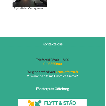
Flyttstädat Vardagsrum
Kontakta oss
Telefontid 08:00 - 18:00
0105855800
Övrig tid använd vårt
kontaktformulär
Vi svarar på ditt mail inom 24 timmar!
Fönsterputs Göteborg